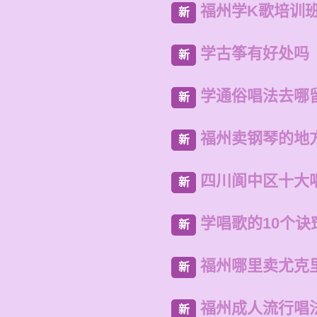
福州学K歌培训
新
学古筝有好处吗
新
学通俗唱法去哪
新
福州卖钢琴的地
新
四川阆中区十大
新
学唱歌的10个诀
新
福州哪里卖尤克
新
福州成人流行唱
新