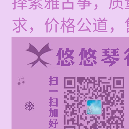
择紫雅古筝，质
求，价格公道，